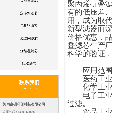
大流量滤芯
聚丙烯折叠滤
有的低压差、
定冷水滤芯
用，成为取代
T型丝滤芯
新型滤器而深
价格优惠，品
烧结网滤芯
叠滤芯生产厂
烧结毡滤芯
科学的验证，
钛棒滤芯
应用范围
医药工业：
联系我们
化学工业：
Contact us
电子工业：
过滤。
河南嘉硕环保科技有限公司
食品工业：
联系电话：15090471838