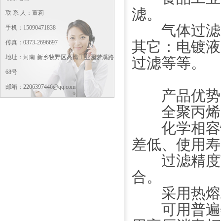
滤。
联 系 人：董莉
气体过滤：
手机：15090471838
其它：电镀液
传真：0373-2696697
地址：河南·新乡牧野区高湾工业园梦溪路
过滤等等。
68号
邮箱：2206397446@qq.com
产品优势
全聚丙烯的
化学相容性广
差低、使用寿
过滤精度范
合。
采用热熔工
可用普遍物