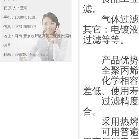
滤。
联 系 人：董莉
气体过滤：
手机：15090471838
其它：电镀液
传真：0373-2696697
地址：河南·新乡牧野区高湾工业园梦溪路
过滤等等。
68号
邮箱：2206397446@qq.com
产品优势
全聚丙烯的
化学相容性广
差低、使用寿
过滤精度范
合。
采用热熔工
可用普遍物