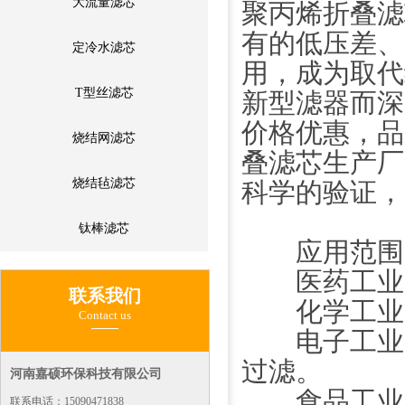
大流量滤芯
聚丙烯折叠滤
有的低压差、
定冷水滤芯
用，成为取代
T型丝滤芯
新型滤器而深
价格优惠，品
烧结网滤芯
叠滤芯生产厂
烧结毡滤芯
科学的验证，
钛棒滤芯
应用范围
医药工业：
联系我们
化学工业：
Contact us
电子工业：
过滤。
河南嘉硕环保科技有限公司
食品工业：
联系电话：15090471838