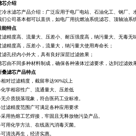
滤芯介绍
定冷水滤芯产品介绍：广泛应用于电厂电站、石油化工、钢厂、
我们公司基本都可以直供，如电厂用抗燃油系统滤芯、顶轴油系
性能特点
过滤精度高、流量大、压差小、耐压强度高，纳污量大、无毒无
过滤精度高，压差小，流量大，纳污量大使用寿命长；
过滤孔径内小外大，具有良好深层过滤效果；
滤芯由不同多种材料制成，确保各种液体过滤要求，达到过滤效
折叠滤芯产品特点
⊙相对过滤精度，截留率达90%以上
⊙化学相容性广、流通量大、压差低
⊙无介质脱落现象，符合医药工业标准。
⊙过滤精度范围广可满足各种应用要求
⊙采用热熔工艺焊接，牢固且无释放物污染产品。
⊙可用化学方法、在线蒸汽消毒灭菌。
⊙可清洗再生，经济实惠。