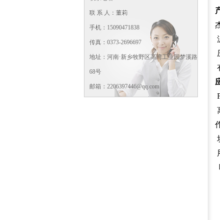
联 系 人：董莉
手机：15090471838
传真：0373-2696697
地址：河南·新乡牧野区高湾工业园梦溪路
68号
邮箱：2206397446@qq.com