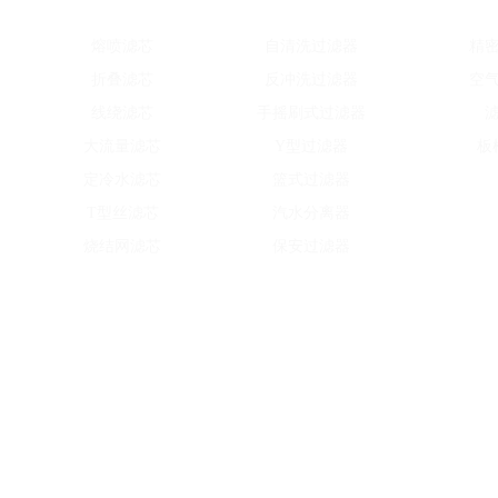
水滤芯系列
水处理设备
除
熔喷滤芯
自清洗过滤器
精
折叠滤芯
反冲洗过滤器
空
线绕滤芯
手摇刷式过滤器
大流量滤芯
Y型过滤器
板
定冷水滤芯
篮式过滤器
T型丝滤芯
汽水分离器
烧结网滤芯
保安过滤器
Copyright © 2016-2021 河南嘉硕环保科技有限公司 版权所有 备案号：豫ICP