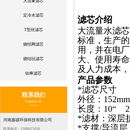
大流量滤芯
定冷水滤芯
滤芯
介绍
大流量水滤芯
T型丝滤芯
标准，生产的
烧结网滤芯
用，并在电厂
大、使用寿命
烧结毡滤芯
及人力成本，
钛棒滤芯
产品参数
*滤芯尺寸
联系我们
外径：152mm
Contact us
长度：10“ 20
*滤材：深层
河南嘉硕环保科技有限公司
*支撑/导流层
联系电话：15090471838