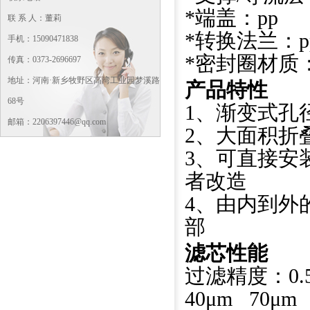
*端盖：pp
联 系 人：董莉
*转换法兰：p
手机：15090471838
*密封圈材质
传真：0373-2696697
地址：河南·新乡牧野区高湾工业园梦溪路
产品特性
68号
1、渐变式孔
邮箱：2206397446@qq.com
2、大面积折
3、可直接安
者改造
4、由内到外
部
滤芯
性能
过滤精度：0.5
40μm 70μm