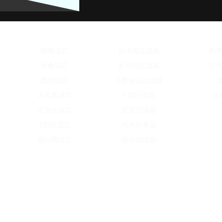
水滤芯系列
水处理设备
除
熔喷滤芯
自清洗过滤器
精
折叠滤芯
反冲洗过滤器
空
线绕滤芯
手摇刷式过滤器
大流量滤芯
Y型过滤器
板
定冷水滤芯
篮式过滤器
T型丝滤芯
汽水分离器
烧结网滤芯
保安过滤器
Copyright © 2016-2021 河南嘉硕环保科技有限公司 版权所有 备案号：豫ICP