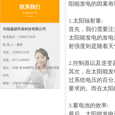
阳能发电的因素有
联系我们
Contact us
1.太阳辐射量:
首先，我们需要注
河南嘉硕环保科技有限公司
太阳能发电的发电
联系电话：15090471838
联 系 人：董莉
射强度则是随着天
手机：15090471838
传真：0373-2696697
2.控制器以及逆变
地址：河南·新乡牧野区高湾工业园梦溪路
其次，在太阳能发
68号
过系统电压的百分
邮箱：2206397446@qq.com
要求的。而在太阳
3.蓄电池的效率:
最后，太阳能发电