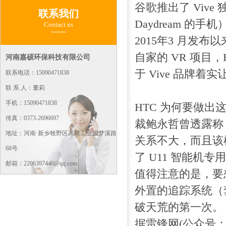
谷歌推出了 Vive 
联系我们
Daydream 的手
Contact us
2015年3 月发布
自家的 VR 项目，H
河南嘉硕环保科技有限公司
于 Vive 品牌着
联系电话：15090471838
联 系 人：董莉
手机：15090471838
HTC 为何要做出这
传真：0373-2696697
裁鲍永哲曾透露称，
地址：河南·新乡牧野区高湾工业园梦溪路
关系不大，而且该
68号
了 U11 智能机
邮箱：2206397446@qq.com
值得注意的是，要
外置的追踪系统（
破天荒的第一次。
据雷锋网(公众号：