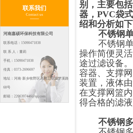
别，主要包括
联系我们
器，PVC袋
Contact us
绍和分析
如下
不锈钢
河南嘉硕环保科技有限公司
不锈钢单袋
联系电话：15090471838
操作简便灵活
联 系 人：董莉
途过滤设备。
手机：15090471838
传真：0373-2696697
容器、支撑网
地址：河南·新乡牧野区高湾工业园梦溪路
装置，液体由
68号
在支撑网篮内
邮箱：2206397446@qq.com
得合格的滤液
不锈钢
不锈钢多袋