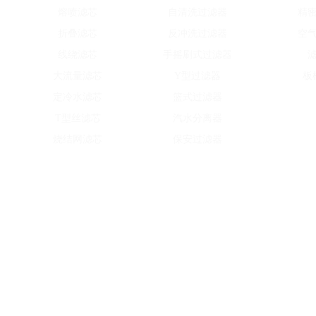
熔喷滤芯
自清洗过滤器
精
折叠滤芯
反冲洗过滤器
空
线绕滤芯
手摇刷式过滤器
大流量滤芯
Y型过滤器
板
定冷水滤芯
篮式过滤器
T型丝滤芯
汽水分离器
烧结网滤芯
保安过滤器
Copyright © 2016-2021 河南嘉硕环保科技有限公司 版权所有 备案号：豫ICP